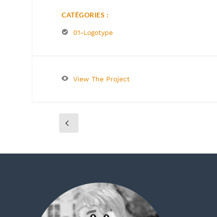
CATÉGORIES :
01-Logotype
View The Project