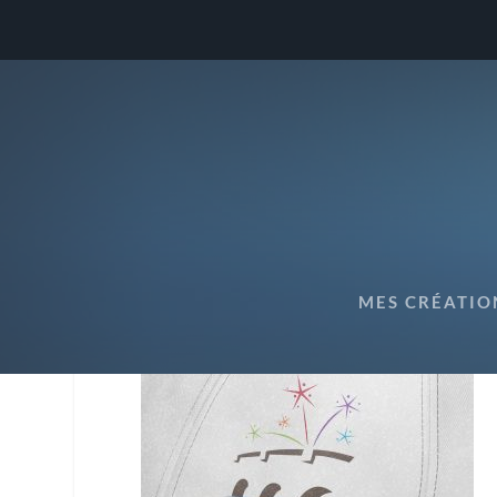
LOGO COMITÉ DES FÊTES 
MES CRÉATIO