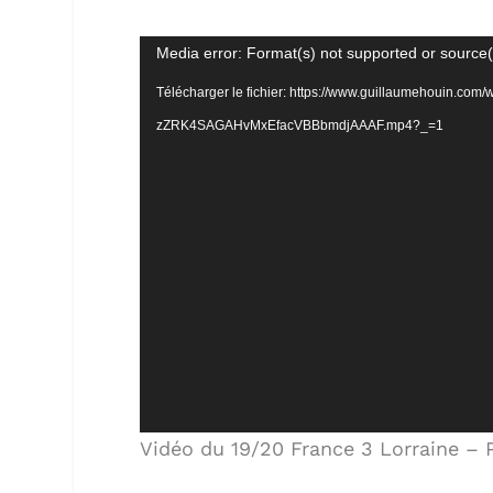
Lecteur
Media error: Format(s) not supported or source(
vidéo
Télécharger le fichier: https://www.guillaumehouin.co
zZRK4SAGAHvMxEfacVBBbmdjAAAF.mp4?_=1
Vidéo du 19/20 France 3 Lorraine – 