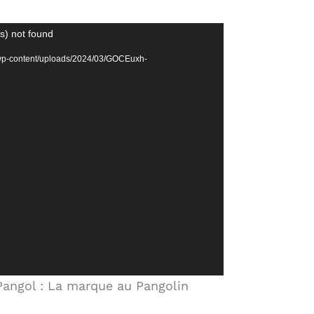
s) not found
m/wp-content/uploads/2024/03/GOCEuxh-
Pangol : La marque au Pangolin