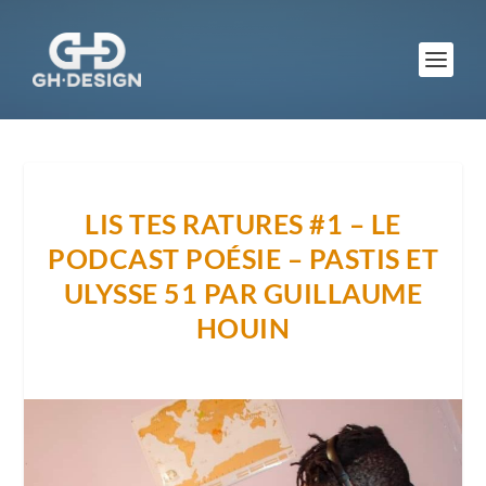
LIS TES RATURES #1 – LE
PODCAST POÉSIE – PASTIS ET
ULYSSE 51 PAR GUILLAUME
HOUIN